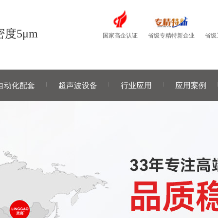
度5μm
国家高企认证
省级
省级专精特新企业
自动化配套
超声波设备
行业应用
应用案例