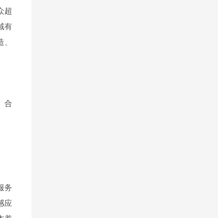
众超
域有
造、
、合
服务
感应