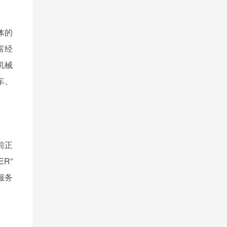
体的
富经
机械
车、
前正
R”
服务