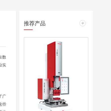
推荐产品
+
在数
业实
了广
这些