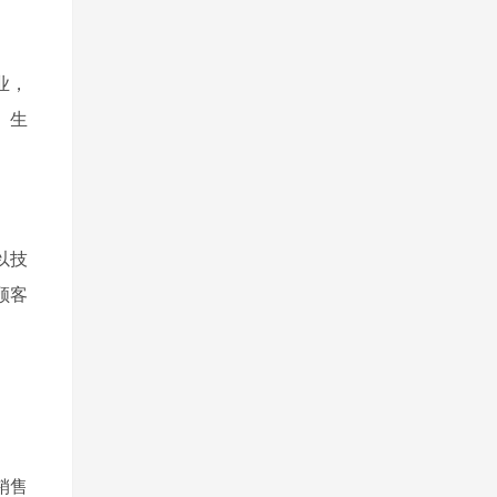
业，
、生
以技
顾客
销售