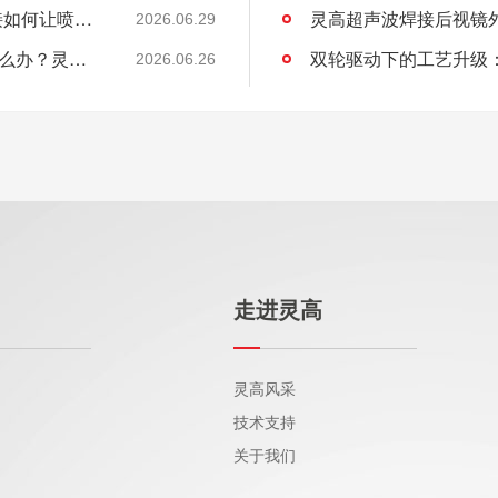
精密打印背后的“隐形功臣”：灵高超声波焊接如何让喷墨头支架更可靠？
灵高超声波焊接后视镜
2026.06.29
必能信 BRANSON超声波焊接继电器失效怎么办？灵高超声波“四步维修法”精准破局
2026.06.26
走进灵高
灵高风采
技术支持
关于我们