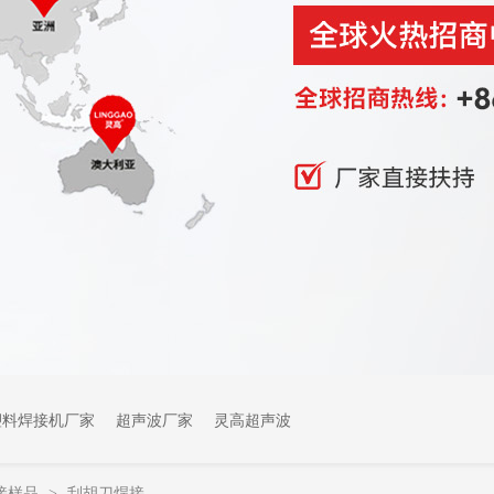
塑料焊接机厂家
超声波厂家
灵高超声波
接样品
刮胡刀焊接
>