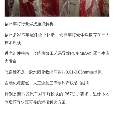
福州车灯行业焊接痛点解析
福州多家汽车配件企业反馈，现行车灯壳体焊接存在三大
技术瓶颈：
透光组件损伤：传统热熔工艺易导致
PC/PMMA
灯罩产生应
力发白
气密性不足：胶水固化收缩导致的
0.01-0.03mm
微缝隙
自动化程度低：人工涂胶工序制约产线节拍提升
特别是新能源汽车对车灯模块的
IP67
防护要求，迫使本地
制造商寻求更可靠的焊接解决方案。