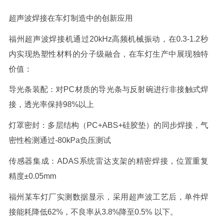
超声波焊接在车灯制造中的创新应用
福州超声波焊接机通过
20kHz
高频机械振动，在
0.3-1.2
秒
内实现热塑性材料的分子级融合，在车灯生产中展现独特
价值：
导光条装配：对
PC
材质的导光条与反射碗进行非接触式焊
接，透光率保持
98%
以上
灯罩密封：多层结构（
PC+ABS+
硅胶垫）的同步焊接，气
密性检测通过
-80kPa
负压测试
传感器集成：
ADAS
系统雷达支架的精密焊接，位置重复
精度±
0.05mm
福州某车灯厂实测数据显示，采用超声波工艺后，单件焊
接能耗降低
62%
，不良率从
3.8%
降至
0.5%
以下。