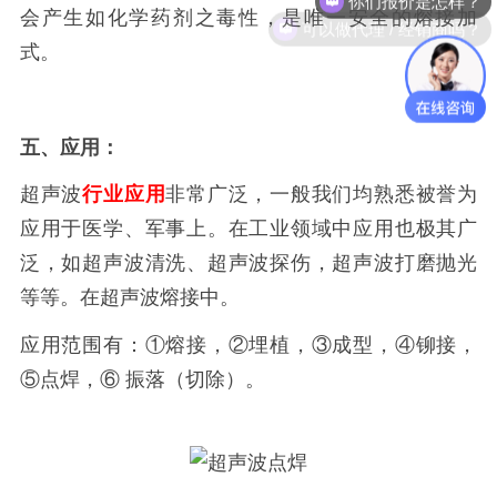
可以做代理 / 经销商吗？
会产生如化学药剂之毒性，是唯一安全的熔接加
式。
五、应用：
超声波
行业应用
非常广泛，一般我们均熟悉被誉为
应用于医学、军事上。在工业领域中应用也极其广
泛，如超声波清洗、超声波探伤，超声波打磨抛光
等等。在超声波熔接中。
应用范围有：
①熔接，②埋植，③成型，④铆接，
⑤点焊，⑥ 振落（切除）。