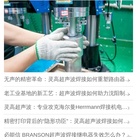
无声的精密革命：灵高超声波焊接如何重塑路由器外壳制造？
老工业基地的新工艺：超声波焊接如何助力沈阳制造转型？
灵高超声波：专业攻克海尔曼Herrmann焊接机电路板短路难题
精密打印背后的“隐形功臣”：灵高超声波焊接如何让喷墨头支架更可靠？
必能信 BRANSON超声波焊接继电器失效怎么办？灵高超声波“四步维修法”精准破局