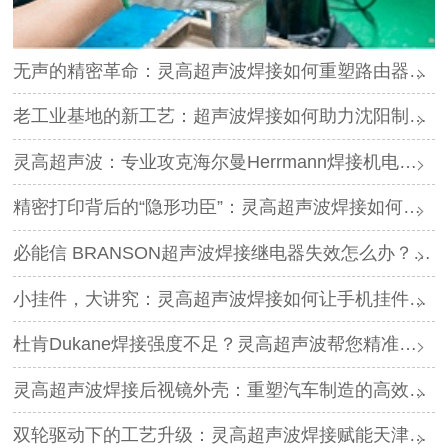
无声的精密革命：灵高超声波焊接如何重塑路由器外壳制造？
老工业基地的新工艺：超声波焊接如何助力沈阳制造转型？
灵高超声波：专业攻克海尔曼Herrmann焊接机电路板短路难题
精密打印背后的“隐形功臣”：灵高超声波焊接如何让喷墨头支架更可靠？
必能信 BRANSON超声波焊接继电器失效怎么办？灵高超声波“四步维修法”精准破局
小挂件，大讲究：灵高超声波焊接如何让手机挂件更“抗造”？
杜肯Dukane焊接强度不足？灵高超声波帮您精准破局
灵高超声波焊接后视镜外壳：重塑汽车制造的高效与美学
双轮驱动下的工艺升级：灵高超声波焊接赋能天津汽车与电子产业