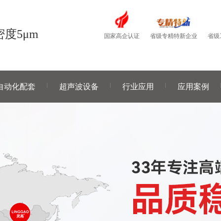
度5μm
国家高企认证
省级
省级专精特新企业
自动化配套
超声波设备
行业应用
应用案例