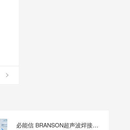
必能信 BRANSON超声波焊接继电器失效怎么办？灵高超声波“四步维修法”精准破局