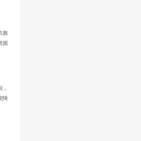
机散
数据
业，
能快