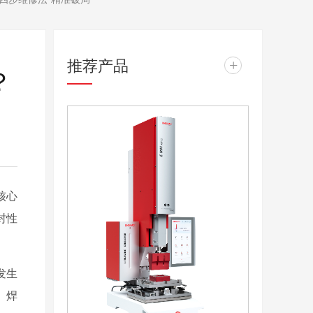
推荐产品
+
？
核心
封性
发生
、焊