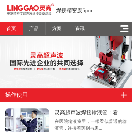
焊接精密度5μm
首页
产品
方案
资讯
操作使用
灵高超声波焊接输液管：看不见的“焊缝”，守得住的生命线
在医院输液室里，一根看似普通的输
液管，连接着药剂与患...