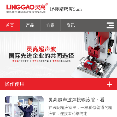
焊接精密度5μm
首页
产品
方案
资讯
操作使用
灵高超声波焊接输液管：看不见的“焊缝”，守得住的生命线
在医院输液室里，一根看似普通的输
液管，连接着药剂与患...