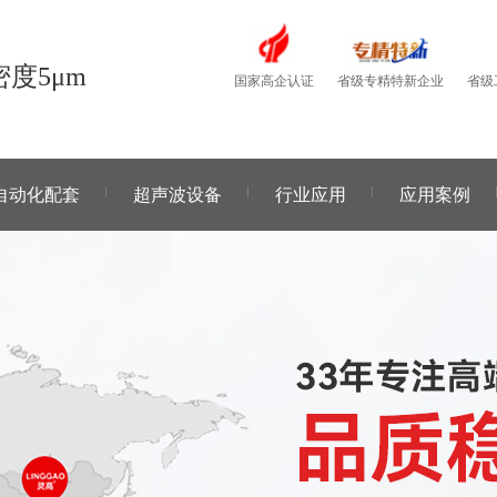
度5μm
国家高企认证
省级
省级专精特新企业
自动化配套
超声波设备
行业应用
应用案例