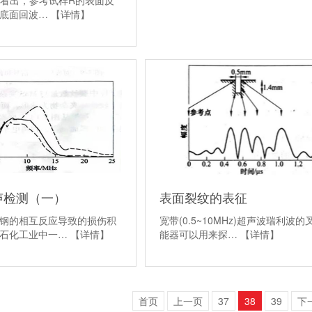
可以看出，参考试样R的表面反
和底面回波…
【详情】
声检测（一）
表面裂纹的表征
钢的相互反应导致的损伤积
宽带(0.5~10MHz)超声波瑞利波的
和石化工业中一…
【详情】
能器可以用来探…
【详情】
首页
上一页
37
38
39
下