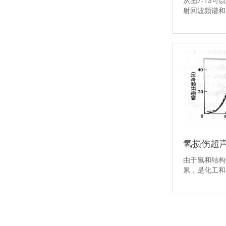
从图7-13
射回波频谱
氢损伤超
由于氢和结构
累，是化工