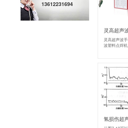
13612231694
灵高超声波手
波塑料点焊
氢损伤超