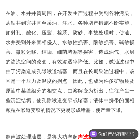
在油、水井井筒周围，在开发生产过程中受到各种污染，
从钻井到完井直至采油、注水。各种增产措施不断实施，
如射孔、酸化、压裂、检系、防砂、事故处理时，使油、
水井受到外来固相侵人、水敏性损害、酸敏损害、碱敏损
害、微粒运移、结垢、细菌堵塞等损害，造成油气、水层
的渗流空间的改变，有效渗透率降低。比如，试油过程中
由于污染造成孔隙喉道堵塞，而且在长期采油过程中，该
区是一个压力及温度的拐点，因此，也成为许多矿物质及
原油中某些组分的相交点，由溶解变为析出，往往产生一
些沉淀结垢，使孔隙喉道变窄或堵塞；液体中携带的固相
颗粒在喉道变窄的情况下更易形成堵塞，使产量下降。
你们产品有哪些？
超声波处理油层，是将大功率超
声波换能器
下放到油层位