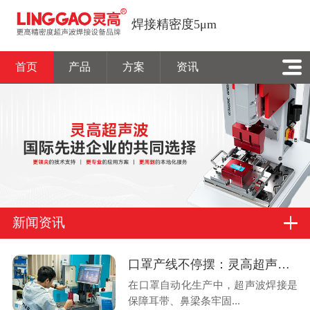
焊接精密度5μm
首页
产品
方案
资讯
新闻资讯
口罩产线不停摆：灵高超声波破解必诺设备参数跳变难题
在口罩自动化生产中，超声波焊接是
保障耳带、鼻梁条牢固...