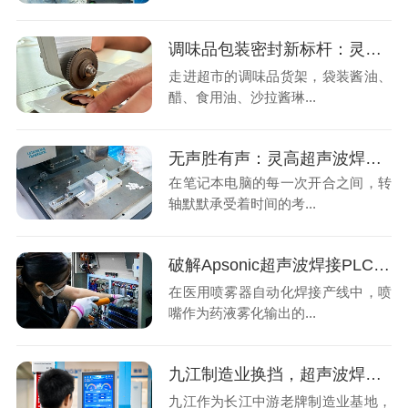
调味品包装密封新标杆：灵高超声波焊接如何让鲜味“锁”得更久
走进超市的调味品货架，袋装酱油、
醋、食用油、沙拉酱琳...
无声胜有声：灵高超声波焊接如何重塑笔记本转轴的品质与效率
在笔记本电脑的每一次开合之间，转
轴默默承受着时间的考...
破解Apsonic超声波焊接PLC通信故障：精准维修与长效预防之道
在医用喷雾器自动化焊接产线中，喷
嘴作为药液雾化输出的...
九江制造业换挡，超声波焊接机也到了"跟着产业链跑"的时候
九江作为长江中游老牌制造业基地，